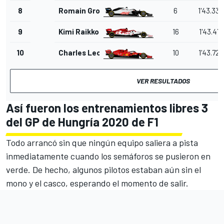
8
Romain Grosjean
6
1'43.335
9
Kimi Raikkonen
16
1'43.471
10
Charles Leclerc
10
1'43.725
VER RESULTADOS
Así fueron los entrenamientos libres 3
del GP de Hungría 2020 de F1
Todo arrancó sin que ningún equipo saliera a pista
inmediatamente cuando los semáforos se pusieron en
verde. De hecho, algunos pilotos estaban aún sin el
mono y el casco, esperando el momento de salir.