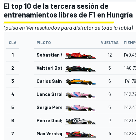
El top 10 de la tercera sesión de
entrenamientos libres de F1 en Hungría
(pulsa en 'Ver resultados' para disfrutar de toda la tabla)
CLA
PILOTO
VUELTAS
TIEMPO
1
Sebastian Vettel
12
1'40.464
2
Valtteri Bottas
5
1'40.736
3
Carlos Sainz Jr.
6
1'41.784
4
Lance Stroll
6
1'42.380
5
Sergio Pérez
5
1'42.470
6
Pierre Gasly
7
1'42.588
7
Max Verstappen
4
1'42.820