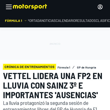
FÓRMULA 1
PORTADA
NOTICIAS
CALENDARIO
RESULTADOS
CLASIFI
CRÓNICA DE ENTRENAMIENTOS
Fórmula 1
GP de Hungría
VETTEL LIDERA UNA FP2 EN
LLUVIA CON SAINZ 3º E
IMPORTANTES 'AUSENCIAS'
La lluvia protagonizó la segunda sesión de
entrenamientos libres del GP de Hungría de F1.