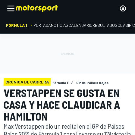
FÓRMULA 1
PORTADA
NOTICIAS
CALENDARIO
RESULTADOS
CLASIFI
CRÓNICA DE CARRERA
Fórmula 1
GP de Países Bajos
VERSTAPPEN SE GUSTA EN
CASA Y HACE CLAUDICAR A
HAMILTON
Max Verstappen dio un recital en el GP de Países
Bajos 2021 de Fórmula 1 para llevarse su 17ª victoria