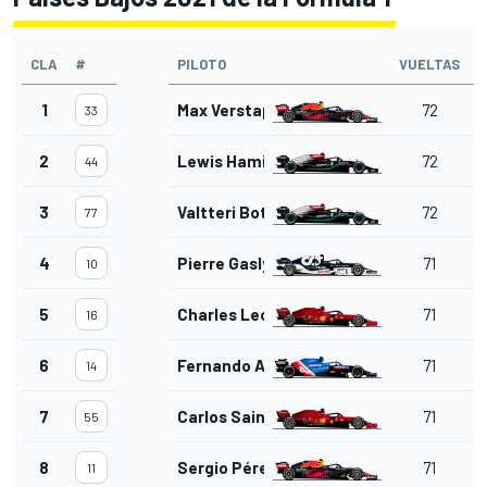
CLA
#
PILOTO
VUELTAS
T
1
Max Verstappen
72
33
2
Lewis Hamilton
72
44
3
Valtteri Bottas
72
5
77
4
Pierre Gasly
71
10
5
Charles Leclerc
71
16
6
Fernando Alonso
71
14
7
Carlos Sainz Jr.
71
55
8
Sergio Pérez
71
11