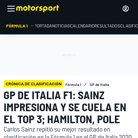
FÓRMULA 1
PORTADA
NOTICIAS
CALENDARIO
RESULTADOS
CLASIFI
CRÓNICA DE CLASIFICACIÓN
Fórmula 1
GP de Italia
GP DE ITALIA F1: SAINZ
IMPRESIONA Y SE CUELA EN
EL TOP 3; HAMILTON, POLE
Carlos Sainz repitió su mejor resultado en
clasificación en la Fórmula 1 en el GP de Italia 2020,