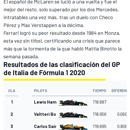
El español de
McLaren
se lució a una vuelta y fue el
mejor del resto, solo superado por los dos
Mercedes
,
intratables una vez más, tras un duelo con Checo
Pérez y Max Verstappen a la décima.
Ferrari logró su peor resultado desde 1984 en Monza,
esta vez sin tifosi, certificando una crisis que parece
más que la
tormenta de la que habló Mattia Binotto la
semana pasada
.
Resultados de las clasificación del GP
de Italia de Fórmula 1 2020
CLA
PILOTO
TIEMPO
DIFERENC
1
Lewis Hamilton
1'18.887
2
Valtteri Bottas
1'18.956
0.069
3
Carlos Sainz Jr.
1'19.695
0.808