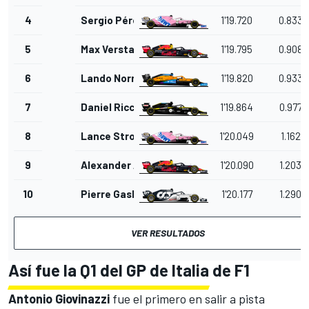
4
Sergio Pérez
1'19.720
0.833
5
Max Verstappen
1'19.795
0.908
6
Lando Norris
1'19.820
0.933
7
Daniel Ricciardo
1'19.864
0.977
8
Lance Stroll
1'20.049
1.162
9
Alexander Albon
1'20.090
1.203
10
Pierre Gasly
1'20.177
1.290
VER RESULTADOS
Así fue la Q1 del GP de Italia de F1
Antonio
Giovinazzi
fue el primero en salir a pista