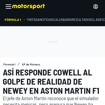
FÓRMULA 1
PORTADA
NOTICIAS
CALENDARIO
RESULTADOS
CLASIFI
Fórmula 1
GP de Mónaco
ASÍ RESPONDE COWELL AL
GOLPE DE REALIDAD DE
NEWEY EN ASTON MARTIN F1
El jefe de Aston Martin reconoce que el simulador
necesita mejoras, pero asegura que Newey ha