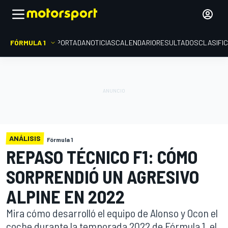
FÓRMULA 1
PORTADA
NOTICIAS
CALENDARIO
RESULTADOS
CLASIFI
ANÁLISIS
Fórmula 1
REPASO TÉCNICO F1: CÓMO
SORPRENDIÓ UN AGRESIVO
ALPINE EN 2022
Mira cómo desarrolló el equipo de Alonso y Ocon el
coche durante la temporada 2022 de Fórmula 1, el