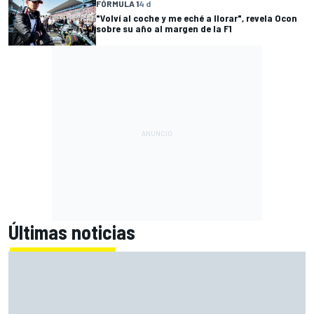
FÓRMULA 1
4 d
"Volví al coche y me eché a llorar", revela Ocon
sobre su año al margen de la F1
Últimas noticias