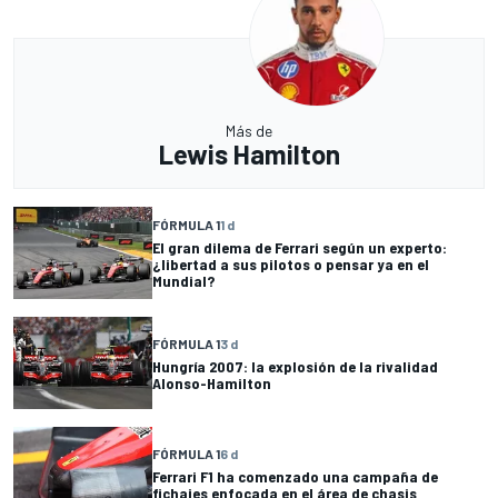
Más de
Lewis Hamilton
FÓRMULA 1
1 d
El gran dilema de Ferrari según un experto:
¿libertad a sus pilotos o pensar ya en el
Mundial?
FÓRMULA 1
3 d
Hungría 2007: la explosión de la rivalidad
Alonso-Hamilton
FÓRMULA 1
6 d
Ferrari F1 ha comenzado una campaña de
fichajes enfocada en el área de chasis