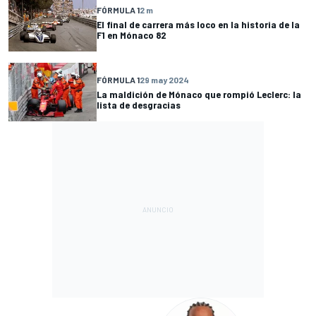
FÓRMULA 1
2 m
El final de carrera más loco en la historia de la
F1 en Mónaco 82
FÓRMULA 1
29 may 2024
La maldición de Mónaco que rompió Leclerc: la
lista de desgracias