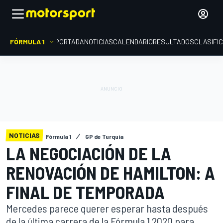
FÓRMULA 1
PORTADA
NOTICIAS
CALENDARIO
RESULTADOS
CLASIFI
NOTICIAS
Fórmula 1
GP de Turquía
LA NEGOCIACIÓN DE LA
RENOVACIÓN DE HAMILTON: A
FINAL DE TEMPORADA
Mercedes parece querer esperar hasta después
de la última carrera de la Fórmula 1 2020 para