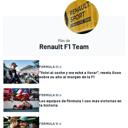
Más de
Renault F1 Team
FÓRMULA 1
3 d
"Volví al coche y me eché a llorar", revela Ocon
sobre su año al margen de la F1
FÓRMULA 1
8 d
Los equipos de Fórmula 1 con más victorias en
la historia
FÓRMULA 1
9 d