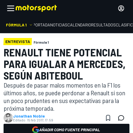
FÓRMULA 1
PORTADA
NOTICIAS
CALENDARIO
RESULTADOS
CLASIFI
ENTREVISTA
Fórmula 1
RENAULT TIENE POTENCIAL
PARA IGUALAR A MERCEDES,
SEGÚN ABITEBOUL
Después de pasar malos momentos en la F1 los
últimos años, se puede perdonar a Renault si son
un poco prudentes en sus expectativas para la
próxima temporada.
Jonathan Noble
Editado:
15 feb 2017, 17:59
AÑADIR COMO FUENTE PRINCIPAL