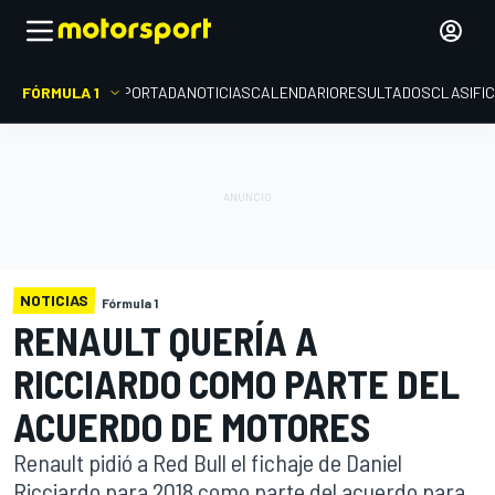
FÓRMULA 1
PORTADA
NOTICIAS
CALENDARIO
RESULTADOS
CLASIFI
NOTICIAS
Fórmula 1
RENAULT QUERÍA A
RICCIARDO COMO PARTE DEL
ACUERDO DE MOTORES
Renault pidió a Red Bull el fichaje de Daniel
Ricciardo para 2018 como parte del acuerdo para