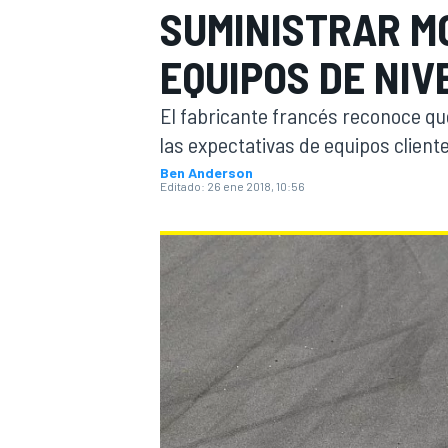
SUMINISTRAR M
INDYCAR
WRC
EQUIPOS DE NIV
El fabricante francés reconoce que
las expectativas de equipos client
Ben Anderson
Editado:
26 ene 2018, 10:56
WEC
FÓRMULA E