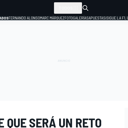
TODOS
ADOS
FERNANDO ALONSO
MARC MÁRQUEZ
FOTOGALERÍAS
APUESTAS
¡SIGUE LA F1,
P
E QUE SERÁ UN RETO