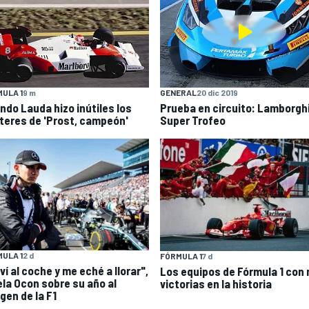
ULA 1
9 m
GENERAL
20 dic 2019
ndo Lauda hizo inútiles los
Prueba en circuito: Lamborgh
teres de 'Prost, campeón'
Super Trofeo
ULA 1
2 d
FÓRMULA 1
7 d
ví al coche y me eché a llorar",
Los equipos de Fórmula 1 con
ela Ocon sobre su año al
victorias en la historia
gen de la F1