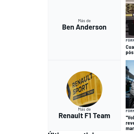
Más de
Ben Anderson
FÓRM
Cua
pós
Más de
FÓRM
Renault F1 Team
"Vol
rev
mar