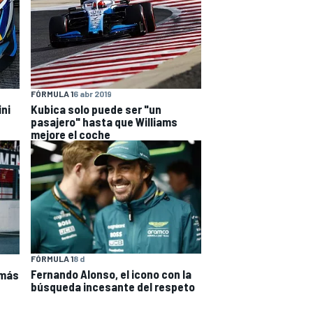
FÓRMULA 1
6 abr 2019
ini
Kubica solo puede ser "un
pasajero" hasta que Williams
mejore el coche
FÓRMULA 1
8 d
Fernando Alonso, el icono con la
 más
búsqueda incesante del respeto