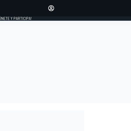
Haz que tu voz se escuche
comentando los artículos
 ÚNETE Y PARTICIPA!
INICIAR SESIÓN
EDICIÓN
ESPAÑA