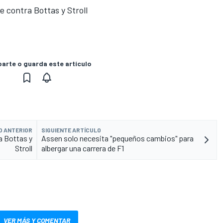
 contra Bottas y Stroll
rte o guarda este artículo
O ANTERIOR
SIGUIENTE ARTÍCULO
a Bottas y
Assen solo necesita "pequeños cambios" para
Stroll
albergar una carrera de F1
VER MÁS Y COMENTAR