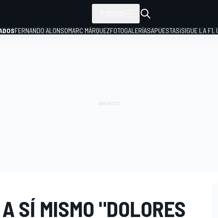
TODOS
ADOS
FERNANDO ALONSO
MARC MÁRQUEZ
FOTOGALERÍAS
APUESTAS
¡SIGUE LA F1,
P
 A SÍ MISMO "DOLORES