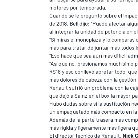
motores por temporada.
Cuando se le preguntó sobre el impac
de 2018, Bell dijo: "Puede afectar al
al integrar la unidad de potencia en e
"Si miras el monoplaza y lo comparas
más para tratar de juntar más todos 
"Eso hace que sea aún más difícil admi
"Así que no, presionamos muchísimo 
RS18
y eso conllevó apretar todo, que
más dolores de cabeza con la gestión 
MÁS CATEGORÍAS
Renault sufrió un problema con la ca
que dejó a Sainz en el box la mayor pa
Hubo dudas sobre si la sustitución ne
un empaquetado más compacto en la pa
Además de la parte trasera más compa
más rígida y ligeramente más ligera q
El director técnico de Renault,
Nick 