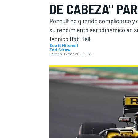
DE CABEZA" PA
INDYCAR
WRC
Renault ha querido complicarse y 
su rendimiento aerodinámico en su 
técnico Bob Bell.
Scott Mitchell
Edd Straw
Editado:
13 mar 2018, 11:53
WEC
FÓRMULA E