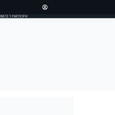
Haz que tu voz se escuche
comentando los artículos
 ÚNETE Y PARTICIPA!
INICIAR SESIÓN
EDICIÓN
ESPAÑA