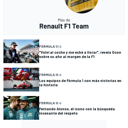
Más de
Renault F1 Team
FÓRMULA 1
3 d
"Volví al coche y me eché a llorar", revela Ocon
sobre su año al margen de la F1
FÓRMULA 1
8 d
Los equipos de Fórmula 1 con más victorias en
la historia
FÓRMULA 1
9 d
Fernando Alonso, el icono con la búsqueda
incesante del respeto