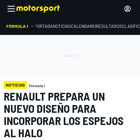
FÓRMULA 1
PORTADA
NOTICIAS
CALENDARIO
RESULTADOS
CLASIFI
NOTICIAS
Fórmula 1
RENAULT PREPARA UN
NUEVO DISEÑO PARA
INCORPORAR LOS ESPEJOS
AL HALO