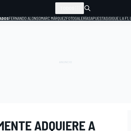
TODOS
ADOS
FERNANDO ALONSO
MARC MÁRQUEZ
FOTOGALERÍAS
APUESTAS
¡SIGUE LA F1,
P
MENTE ADQUIERE A