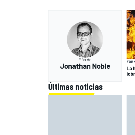
Más de
FÓRM
Jonathan Noble
La 
icó
Últimas noticias