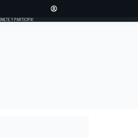
Haz que tu voz se escuche
comentando los artículos
 ÚNETE Y PARTICIPA!
INICIAR SESIÓN
EDICIÓN
ESPAÑA