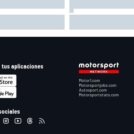
La nueva generación: Nikola
cus Ericsson seguirá con
Tsolov
retti en la temporada 2027 de
yCar
 tus aplicaciones
Motor1.com
Motorsportjobs.com
Autosport.com
Motorsportstats.com
sociales