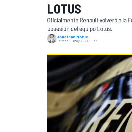
LOTUS
INDYCAR
WRC
Oficialmente Renault volverá a la 
posesión del equipo Lotus.
Jonathan Noble
Editado:
5 may 2021, 16:37
WEC
FÓRMULA E