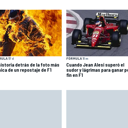
ULA 1
7 d
FÓRMULA 1
1 m
historia detrás de la foto más
Cuando Jean Alesi superó el
nica de un repostaje de F1
sudor y lágrimas para ganar p
fin en F1