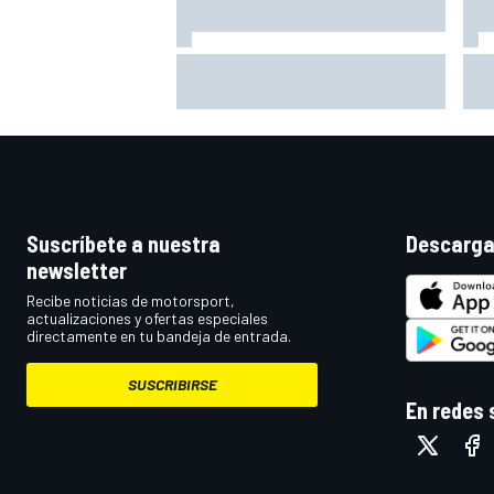
Mercedes revela su estrategia
Mar
con las mejoras para lo que queda
And
de 2026
Ind
Suscríbete a nuestra
Descarga
newsletter
Recibe noticias de motorsport,
actualizaciones y ofertas especiales
directamente en tu bandeja de entrada.
SUSCRIBIRSE
En redes 