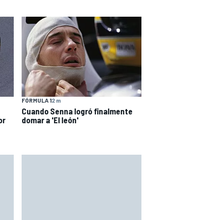
FÓRMULA 1
2 m
Cuando Senna logró finalmente
or
domar a 'El león'