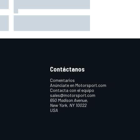
Con el Destrier, Bugatti convierte
su Bolide de circuito en una
escultura sobre ruedas
Contáctanos
Comentarios
Anúnciate en Motorsport.com
Contacta con el equipo
sales@motorsport.com
650 Madison Avenue,
New York, NY 10022
USA