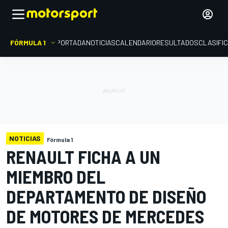
FÓRMULA 1
PORTADA
NOTICIAS
CALENDARIO
RESULTADOS
CLASIFI
NOTICIAS
Fórmula 1
RENAULT FICHA A UN
MIEMBRO DEL
DEPARTAMENTO DE DISEÑO
DE MOTORES DE MERCEDES