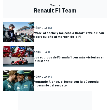
Más de
Renault F1 Team
FÓRMULA 1
1 d
"Volví al coche y me eché a llorar", revela Ocon
sobre su año al margen de la F1
FÓRMULA 1
7 d
Los equipos de Fórmula 1 con más victorias en
la historia
FÓRMULA 1
7 d
Fernando Alonso, el icono con la búsqueda
incesante del respeto