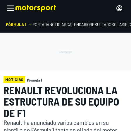
FÓRMULA 1
PORTADA
NOTICIAS
CALENDARIO
RESULTADOS
CLASIFI
NOTICIAS
Fórmula 1
RENAULT REVOLUCIONA LA
ESTRUCTURA DE SU EQUIPO
DE F1
Renault ha anunciado varios cambios en su
plantilla de Fórmula 1 tanto en el lado del motor