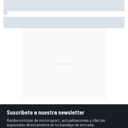
Ogura: "No estaba seguro de poder acabar la carrera por la
degradación"
Suscríbete a nuestra newsletter
Recibe noticias de motorsport, actualizaciones y ofertas
especiales directamente en tu bandeja de entrada.