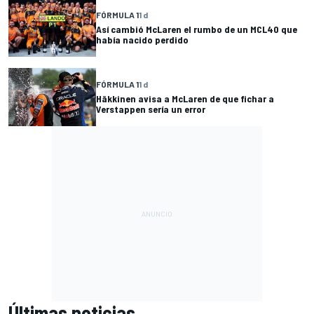
FÓRMULA 1
1 d
Así cambió McLaren el rumbo de un MCL40 que
había nacido perdido
FÓRMULA 1
1 d
Häkkinen avisa a McLaren de que fichar a
Verstappen sería un error
Últimas noticias