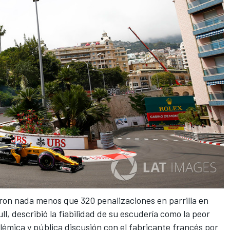
eron
nada menos que 320 penalizaciones en parrilla
en
ull, describió la fiabilidad de su escudería como la peor
lémica y pública discusión con el fabricante francés
por