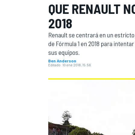
QUE RENAULT NO
INDYCAR
WRC
2018
Renault se centrará en un estricto
de Fórmula 1 en 2018 para intentar 
sus equipos.
Ben Anderson
Editado:
10 ene 2018, 15:56
WEC
FÓRMULA E