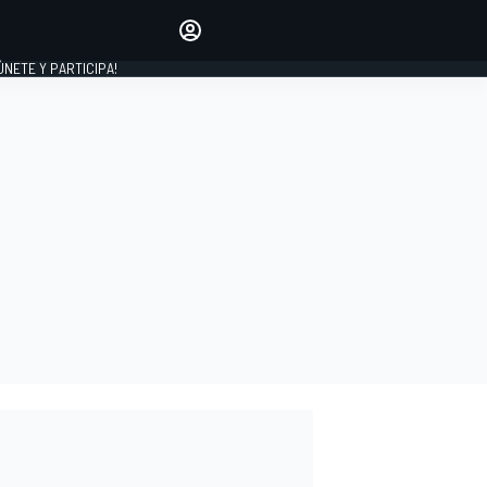
Haz que tu voz se escuche
comentando los artículos
 ÚNETE Y PARTICIPA!
INICIAR SESIÓN
EDICIÓN
ESPAÑA