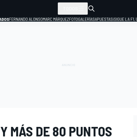
TODOS
ADOS
FERNANDO ALONSO
MARC MÁRQUEZ
FOTOGALERÍAS
APUESTAS
¡SIGUE LA F1,
P
Y MÁS DE 80 PUNTOS