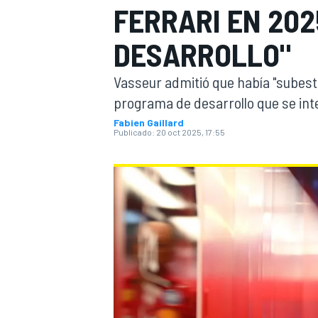
FERRARI EN 202
INDYCAR
WRC
DESARROLLO"
Vasseur admitió que había "subest
programa de desarrollo que se int
Fabien Gaillard
Publicado:
20 oct 2025, 17:55
WEC
FÓRMULA E