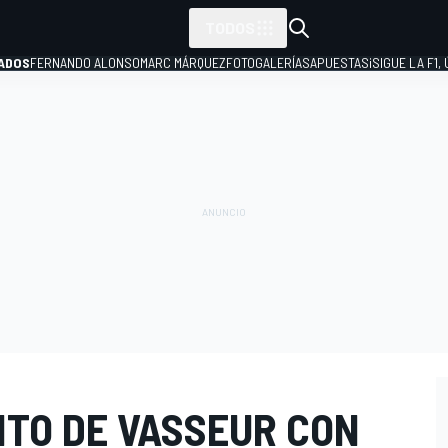
TODOS
ADOS
FERNANDO ALONSO
MARC MÁRQUEZ
FOTOGALERÍAS
APUESTAS
¡SIGUE LA F1,
P
NTO DE VASSEUR CON