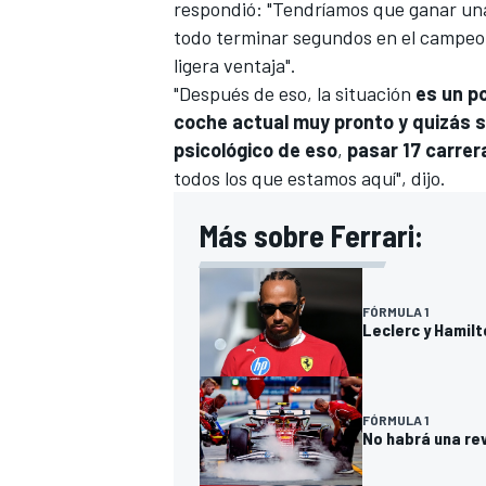
respondió: "Tendríamos que ganar una
todo terminar segundos en el campeo
ligera ventaja".
"Después de eso, la situación
es un p
coche actual muy pronto y quizás s
psicológico de eso
,
pasar 17 carrer
todos los que estamos aquí", dijo.
Más sobre Ferrari:
MÁS CATEGORÍAS
FÓRMULA 1
Leclerc y Hamilt
FÓRMULA 1
No habrá una rev