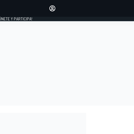
Haz que tu voz se escuche
comentando los artículos
 ÚNETE Y PARTICIPA!
INICIAR SESIÓN
EDICIÓN
ESPAÑA