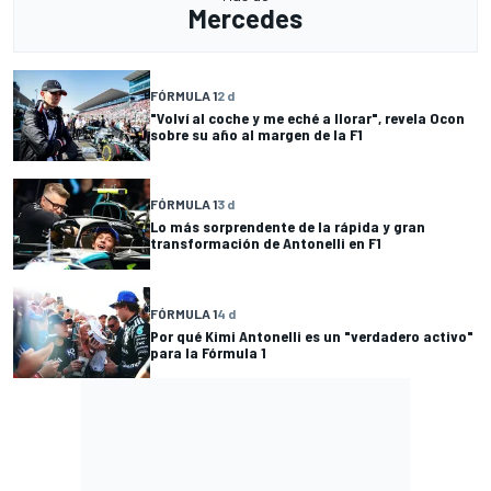
Mercedes
FÓRMULA 1
2 d
"Volví al coche y me eché a llorar", revela Ocon
sobre su año al margen de la F1
FÓRMULA 1
3 d
Lo más sorprendente de la rápida y gran
transformación de Antonelli en F1
FÓRMULA 1
4 d
Por qué Kimi Antonelli es un "verdadero activo"
para la Fórmula 1