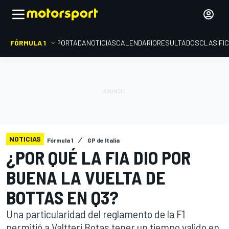
FÓRMULA 1
PORTADA
NOTICIAS
CALENDARIO
RESULTADOS
CLASIFI
NOTICIAS
Fórmula 1
GP de Italia
¿POR QUÉ LA FIA DIO POR
BUENA LA VUELTA DE
BOTTAS EN Q3?
Una particularidad del reglamento de la F1
permitió a Valtteri Botas tener un tiempo valido en