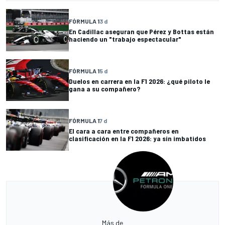
FÓRMULA 1
3 d
En Cadillac aseguran que Pérez y Bottas están
haciendo un "trabajo espectacular"
FÓRMULA 1
5 d
Duelos en carrera en la F1 2026: ¿qué piloto le
gana a su compañero?
FÓRMULA 1
7 d
El cara a cara entre compañeros en
clasificación en la F1 2026: ya sin imbatidos
Más de