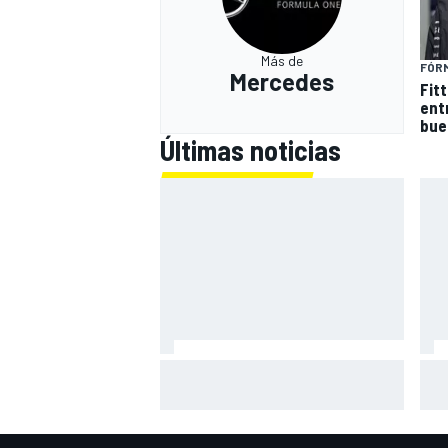
Más de
FÓRM
Mercedes
Fitt
ent
bue
Últimas noticias
Alex Márquez: "Ganar a las Aprilia
Aco
será imposible. Sin la caída de
tra
Raúl, habrían terminado top 4"
por