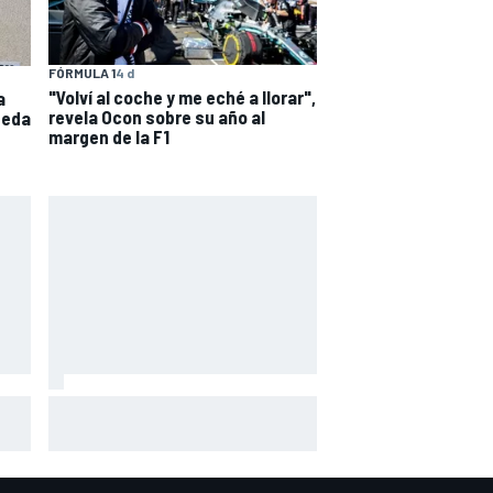
FÓRMULA 1
4 d
"Volví al coche y me eché a llorar",
a
revela Ocon sobre su año al
ueda
margen de la F1
Ogura: "No estaba seguro de
a he
poder acabar la carrera por la
degradación"