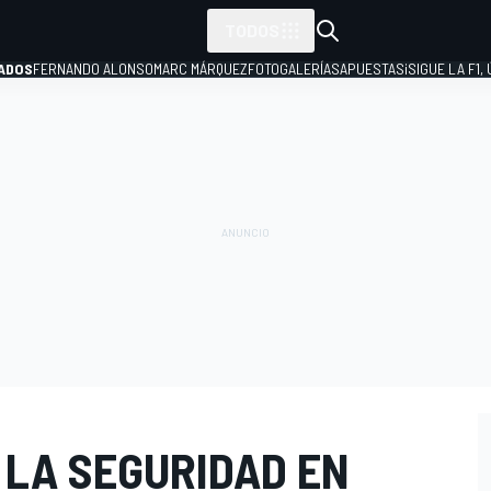
TODOS
ADOS
FERNANDO ALONSO
MARC MÁRQUEZ
FOTOGALERÍAS
APUESTAS
¡SIGUE LA F1,
P
 LA SEGURIDAD EN