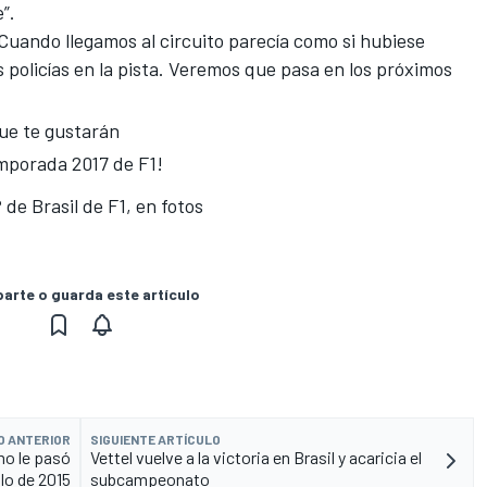
”.
Cuando llegamos al circuito parecía como si hubiese
 policías en la pista. Veremos que pasa en los próximos
ue te gustarán
emporada 2017 de F1!
de Brasil de F1, en fotos
rte o guarda este artículo
O ANTERIOR
SIGUIENTE ARTÍCULO
mo le pasó
Vettel vuelve a la victoria en Brasil y acaricia el
ulo de 2015
subcampeonato