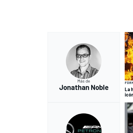
Más de
FÓRM
Jonathan Noble
La 
icó