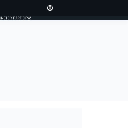
Haz que tu voz se escuche
comentando los artículos
 ÚNETE Y PARTICIPA!
INICIAR SESIÓN
EDICIÓN
ESPAÑA