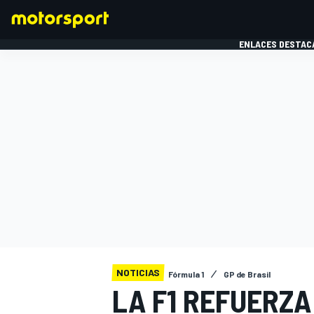
ENLACES DESTAC
FÓRMULA 1
MOTOG
NOTICIAS
Fórmula 1
GP de Brasil
LA F1 REFUERZA