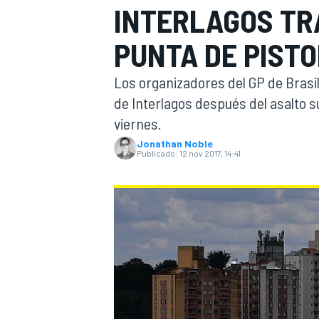
INTERLAGOS TR
INDYCAR
WRC
PUNTA DE PIST
Los organizadores del GP de Brasil
de Interlagos después del asalto 
viernes.
Jonathan Noble
Publicado:
12 nov 2017, 14:41
WEC
FÓRMULA E