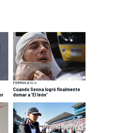
FÓRMULA 1
2 m
Cuando Senna logró finalmente
or
domar a 'El león'