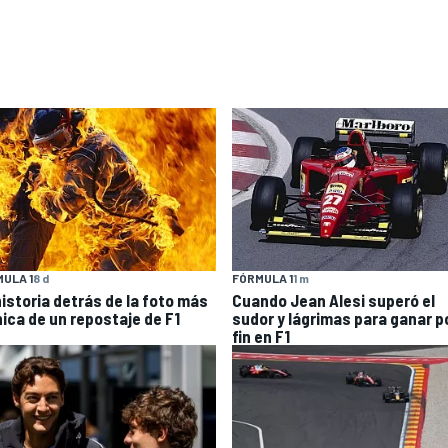
ULA 1
8 d
FÓRMULA 1
1 m
historia detrás de la foto más
Cuando Jean Alesi superó el
nica de un repostaje de F1
sudor y lágrimas para ganar p
fin en F1