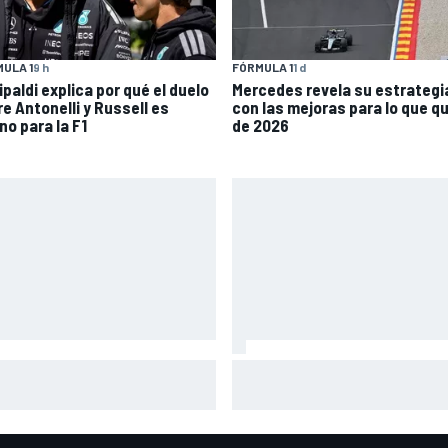
ULA 1
9 h
FÓRMULA 1
1 d
ipaldi explica por qué el duelo
Mercedes revela su estrategi
re Antonelli y Russell es
con las mejoras para lo que q
no para la F1
de 2026
sta: "El neumático medio
Márquez: "En la tercera vuelt
sero nos ayudará mañana
intentado un arreón y he visto
que perjudicará al resto"
que ya no tenía neumático"