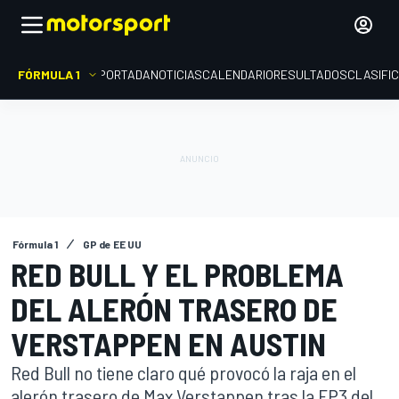
FÓRMULA 1
PORTADA
NOTICIAS
CALENDARIO
RESULTADOS
CLASIFI
Fórmula 1
GP de EE UU
RED BULL Y EL PROBLEMA
DEL ALERÓN TRASERO DE
VERSTAPPEN EN AUSTIN
Red Bull no tiene claro qué provocó la raja en el
alerón trasero de Max Verstappen tras la FP3 del