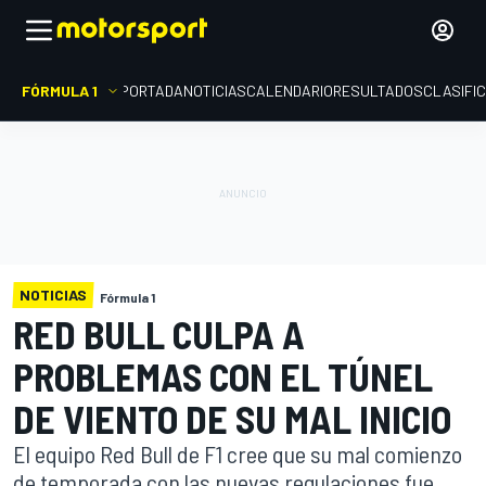
FÓRMULA 1
PORTADA
NOTICIAS
CALENDARIO
RESULTADOS
CLASIFI
NOTICIAS
Fórmula 1
RED BULL CULPA A
PROBLEMAS CON EL TÚNEL
DE VIENTO DE SU MAL INICIO
El equipo Red Bull de F1 cree que su mal comienzo
de temporada con las nuevas regulaciones fue