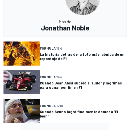
Más de
Jonathan Noble
FÓRMULA 1
9 d
La historia detrás de la foto más icónica de un
repostaje de F1
FÓRMULA 1
1 m
Cuando Jean Alesi superó el sudor y lágrimas
para ganar por fin en F1
FÓRMULA 1
2 m
Cuando Senna logró finalmente domar a 'El
león'