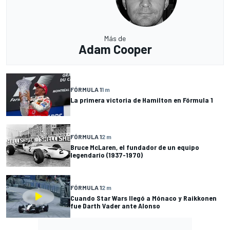
Más de
Adam Cooper
FÓRMULA 1
1 m
La primera victoria de Hamilton en Fórmula 1
FÓRMULA 1
2 m
Bruce McLaren, el fundador de un equipo
legendario (1937-1970)
FÓRMULA 1
2 m
Cuando Star Wars llegó a Mónaco y Raikkonen
fue Darth Vader ante Alonso