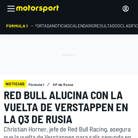
FÓRMULA 1
PORTADA
NOTICIAS
CALENDARIO
RESULTADOS
CLASIFI
NOTICIAS
Fórmula 1
GP de Rusia
RED BULL ALUCINA CON LA
VUELTA DE VERSTAPPEN EN
LA Q3 DE RUSIA
Christian Horner, jefe de Red Bull Racing, asegura
que la vuelta de Verstappen para salir segundo en