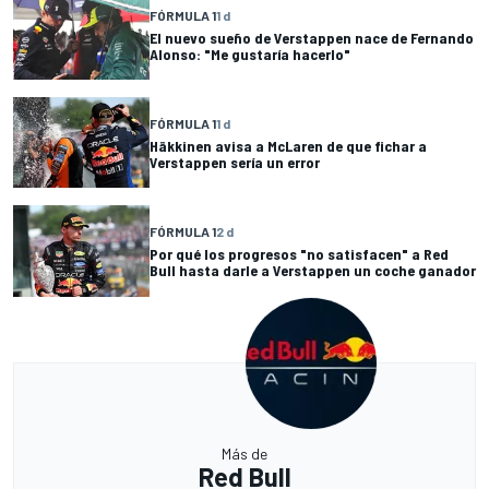
FÓRMULA 1
1 d
El nuevo sueño de Verstappen nace de Fernando
Alonso: "Me gustaría hacerlo"
FÓRMULA 1
1 d
Häkkinen avisa a McLaren de que fichar a
Verstappen sería un error
FÓRMULA 1
2 d
Por qué los progresos "no satisfacen" a Red
Bull hasta darle a Verstappen un coche ganador
Más de
Red Bull