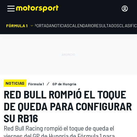
FÓRMULA 1
PORTADA
NOTICIAS
CALENDARIO
RESULTADOS
CLASIFI
NOTICIAS
Fórmula 1
GP de Hungría
RED BULL ROMPIÓ EL TOQUE
DE QUEDA PARA CONFIGURAR
SU RB16
Red Bull Racing rompió el toque de queda el
viernes del GP de Hungría de Fórmula 1 para