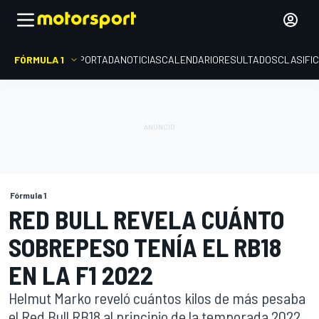
FÓRMULA 1
PORTADA
NOTICIAS
CALENDARIO
RESULTADOS
CLASIFI
Fórmula 1
RED BULL REVELA CUÁNTO
SOBREPESO TENÍA EL RB18
EN LA F1 2022
Helmut Marko reveló cuántos kilos de más pesaba
el Red Bull RB18 al principio de la temporada 2022