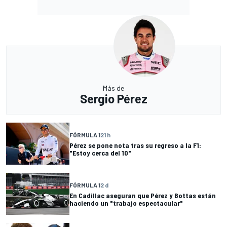
Más de
Sergio Pérez
FÓRMULA 1
21 h
Pérez se pone nota tras su regreso a la F1:
"Estoy cerca del 10"
FÓRMULA 1
2 d
En Cadillac aseguran que Pérez y Bottas están
haciendo un "trabajo espectacular"