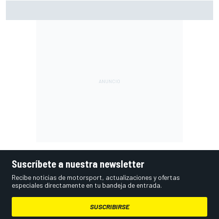
Para Neuville, el Rally de Finlandia fue "demasiado rápido";
sus rivales discrepan
Suscríbete a nuestra newsletter
Recibe noticias de motorsport, actualizaciones y ofertas
especiales directamente en tu bandeja de entrada.
SUSCRIBIRSE