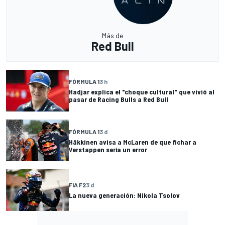
Más de
Red Bull
FÓRMULA 1
3 h
Hadjar explica el "choque cultural" que vivió al
pasar de Racing Bulls a Red Bull
FÓRMULA 1
3 d
Häkkinen avisa a McLaren de que fichar a
Verstappen sería un error
FIA F2
3 d
La nueva generación: Nikola Tsolov