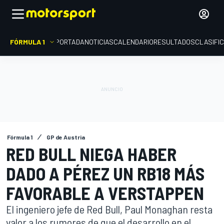
FÓRMULA 1
PORTADA
NOTICIAS
CALENDARIO
RESULTADOS
CLASIFI
Fórmula 1
GP de Austria
RED BULL NIEGA HABER
DADO A PÉREZ UN RB18 MÁS
FAVORABLE A VERSTAPPEN
El ingeniero jefe de Red Bull, Paul Monaghan resta
valor a los rumores de que el desarrollo en el