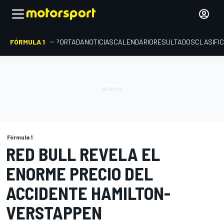
FÓRMULA 1
PORTADA
NOTICIAS
CALENDARIO
RESULTADOS
CLASIFI
Fórmula 1
RED BULL REVELA EL
ENORME PRECIO DEL
ACCIDENTE HAMILTON-
VERSTAPPEN