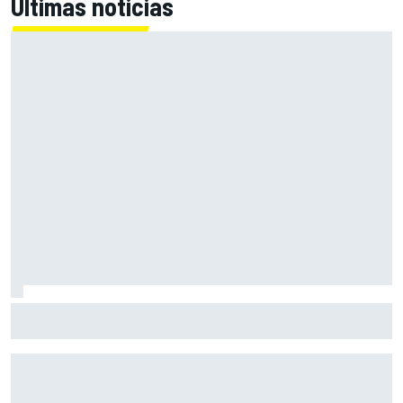
Últimas noticias
MotoGP en DIRECTO: la carrera sprint y clasificación en
Silverstone con Live Timing