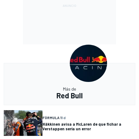
Más de
Red Bull
FÓRMULA 1
1 d
Häkkinen avisa a McLaren de que fichar a
Verstappen sería un error