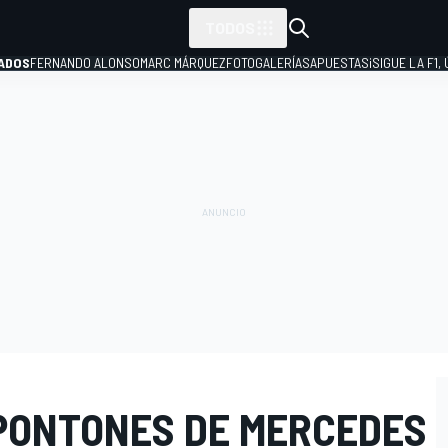
TODOS
ADOS
FERNANDO ALONSO
MARC MÁRQUEZ
FOTOGALERÍAS
APUESTAS
¡SIGUE LA F1,
P
 PONTONES DE MERCEDES