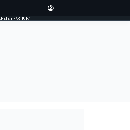
Haz que tu voz se escuche
comentando los artículos
 ÚNETE Y PARTICIPA!
INICIAR SESIÓN
EDICIÓN
ESPAÑA