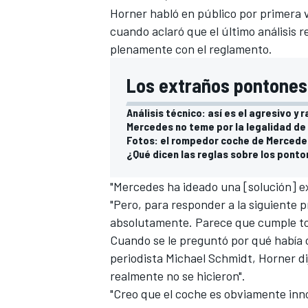
Horner habló en público por primera 
cuando aclaró que el último análisis 
plenamente con el reglamento.
Los extraños pontones 
Análisis técnico: así es el agresivo y
Mercedes no teme por la legalidad de
Fotos: el rompedor coche de Mercedes
¿Qué dicen las reglas sobre los pont
"Mercedes ha ideado una [solución] ex
"Pero, para responder a la siguiente p
absolutamente. Parece que cumple tod
Cuando se le preguntó por qué había 
periodista Michael Schmidt, Horner d
realmente no se hicieron".
"Creo que el coche es obviamente inno