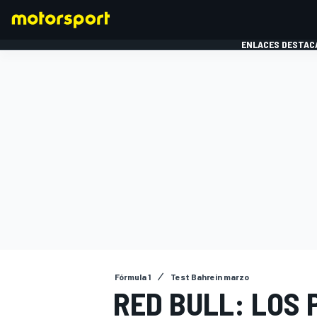
ENLACES DESTAC
FÓRMULA 1
MOTOG
Fórmula 1
Test Bahrein marzo
RED BULL: LOS