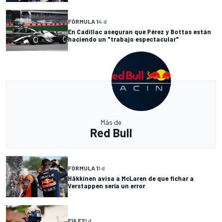
FÓRMULA 1
4 d
En Cadillac aseguran que Pérez y Bottas están
haciendo un "trabajo espectacular"
Más de
Red Bull
FÓRMULA 1
1 d
Häkkinen avisa a McLaren de que fichar a
Verstappen sería un error
FIA F2
1 d