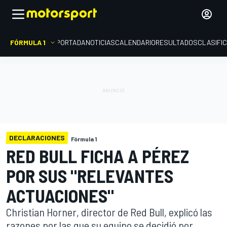
FÓRMULA 1
PORTADA
NOTICIAS
CALENDARIO
RESULTADOS
CLASIFI
DECLARACIONES
Fórmula 1
RED BULL FICHA A PÉREZ
POR SUS "RELEVANTES
ACTUACIONES"
Christian Horner, director de Red Bull, explicó las
razones por las que su equipo se decidió por