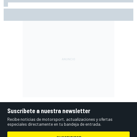
Moto2 en Silverstone – Izan Guevara se lleva una pole
incontestable; González, 4º
Suscríbete a nuestra newsletter
Recibe noticias de motorsport, actualizaciones y ofertas
especiales directamente en tu bandeja de entrada.