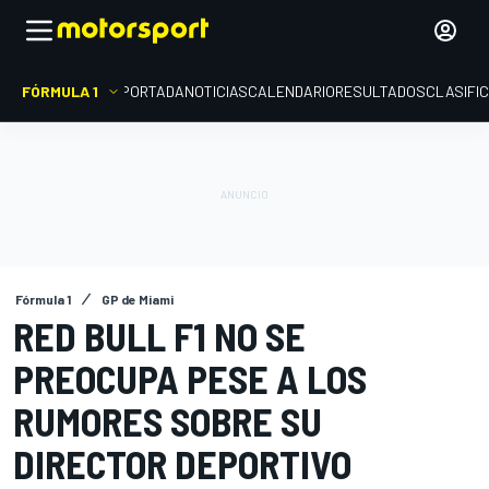
FÓRMULA 1
PORTADA
NOTICIAS
CALENDARIO
RESULTADOS
CLASIFI
Fórmula 1
GP de Miami
RED BULL F1 NO SE
PREOCUPA PESE A LOS
RUMORES SOBRE SU
DIRECTOR DEPORTIVO