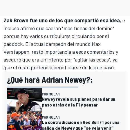
Zak Brown fue uno de los que compartió esa idea
, e
incluso afirmó que
caerán "más fichas del dominó"
porque hay varios currículums circulando por el
paddock
. El actual campeón del mundo
Max
Verstappen
restó importancia a esos comentarios y
aseguró que era un intento por "agitar las cosas", ya
que el resto pretendía beneficiarse de lo que pasó.
¿Qué hará Adrian Newey?:
FÓRMULA 1
Newey revela sus planes para dar un
paso atrás de la F1 y pensar
FÓRMULA 1
La contradicción en Red Bull F1 por una
salida de Newey que "se veía venir"