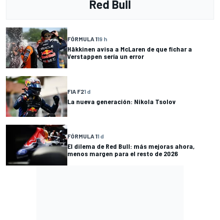
Red Bull
FÓRMULA 1
19 h
Häkkinen avisa a McLaren de que fichar a
Verstappen sería un error
FIA F2
1 d
La nueva generación: Nikola Tsolov
FÓRMULA 1
1 d
El dilema de Red Bull: más mejoras ahora,
menos margen para el resto de 2026