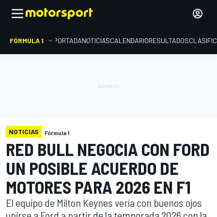
FÓRMULA 1
PORTADA
NOTICIAS
CALENDARIO
RESULTADOS
CLASIFI
NOTICIAS
Fórmula 1
RED BULL NEGOCIA CON FORD
UN POSIBLE ACUERDO DE
MOTORES PARA 2026 EN F1
El equipo de Milton Keynes vería con buenos ojos
unirse a Ford a partir de la temporada 2026 con la