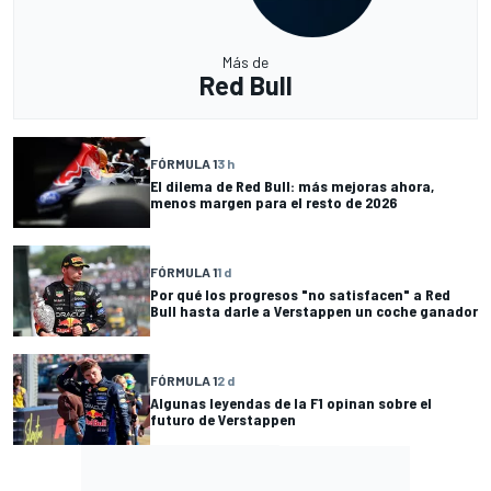
Más de
Red Bull
FÓRMULA 1
3 h
El dilema de Red Bull: más mejoras ahora,
menos margen para el resto de 2026
FÓRMULA 1
1 d
Por qué los progresos "no satisfacen" a Red
Bull hasta darle a Verstappen un coche ganador
FÓRMULA 1
2 d
Algunas leyendas de la F1 opinan sobre el
futuro de Verstappen