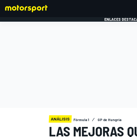
ENLACES DESTAC
FÓRMULA 1
MOTOG
ANÁLISIS
Fórmula 1
GP de Hungría
LAS MEJORAS QU