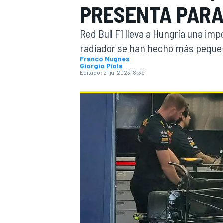
PRESENTA PARA
INDYCAR
WRC
Red Bull F1 lleva a Hungría una imp
radiador se han hecho más pequeñ
Franco Nugnes
Giorgio Piola
Editado:
21 jul 2023, 8:39
WEC
FÓRMULA E