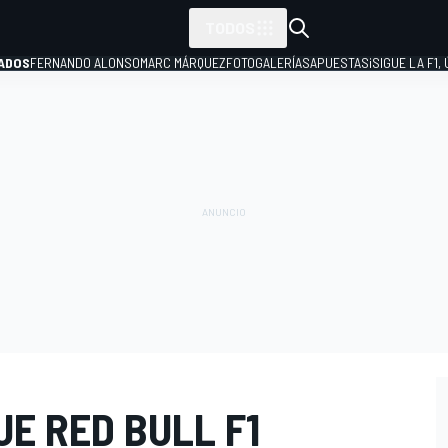
TODOS
ADOS
FERNANDO ALONSO
MARC MÁRQUEZ
FOTOGALERÍAS
APUESTAS
¡SIGUE LA F1,
P
E RED BULL F1