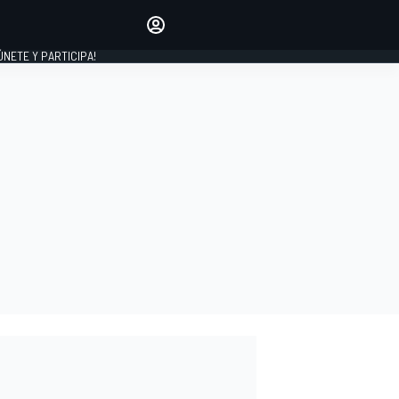
Haz que tu voz se escuche
comentando los artículos
 ÚNETE Y PARTICIPA!
INICIAR SESIÓN
EDICIÓN
ESPAÑA