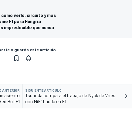
 cómo verlo, circuito y más
pine F1 para Hungría
ás impredecible que nunca
rte o guarda este artículo
O ANTERIOR
SIGUIENTE ARTÍCULO
un asiento
Tsunoda compara el trabajo de Nyck de Vries
Red Bull F1
con Niki Lauda en F1