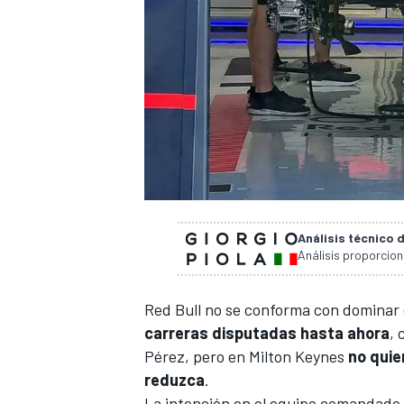
Análisis técnico 
Análisis proporcio
Red Bull
no se conforma con dominar 
carreras disputadas hasta ahora
, 
Pérez
, pero en Milton Keynes
no quie
reduzca
.
La intención en el equipo comandado 