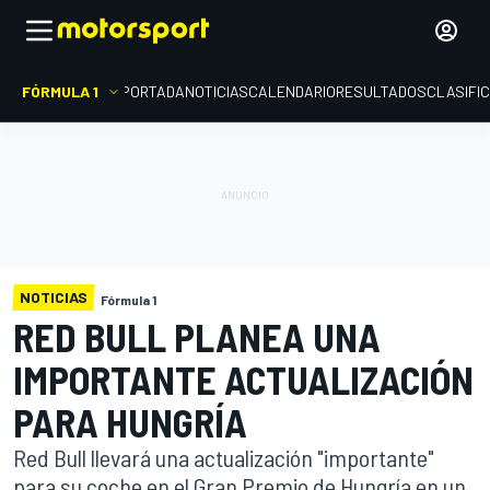
FÓRMULA 1
PORTADA
NOTICIAS
CALENDARIO
RESULTADOS
CLASIFI
NOTICIAS
Fórmula 1
RED BULL PLANEA UNA
IMPORTANTE ACTUALIZACIÓN
PARA HUNGRÍA
Red Bull llevará una actualización "importante"
para su coche en el Gran Premio de Hungría en un