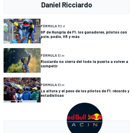
Daniel Ricciardo
FÓRMULA 1
12 d
GP de Hungría de F1: los ganadores, pilotos con
pole, podio, VR y más
FÓRMULA 1
2 m
Ricciardo no cierra del todo la puerta a volver a
competir
FÓRMULA 1
3 m
La altura y el peso de los pilotos de F1: récords y
estadísticas