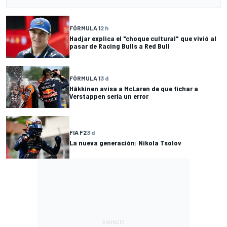
FÓRMULA 1
2 h
Hadjar explica el "choque cultural" que vivió al
pasar de Racing Bulls a Red Bull
FÓRMULA 1
3 d
Häkkinen avisa a McLaren de que fichar a
Verstappen sería un error
FIA F2
3 d
La nueva generación: Nikola Tsolov