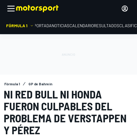
FÓRMULA 1
PORTADA
NOTICIAS
CALENDARIO
RESULTADOS
CLASIFI
Fórmula 1
GP de Bahrein
NI RED BULL NI HONDA
FUERON CULPABLES DEL
PROBLEMA DE VERSTAPPEN
Y PÉREZ