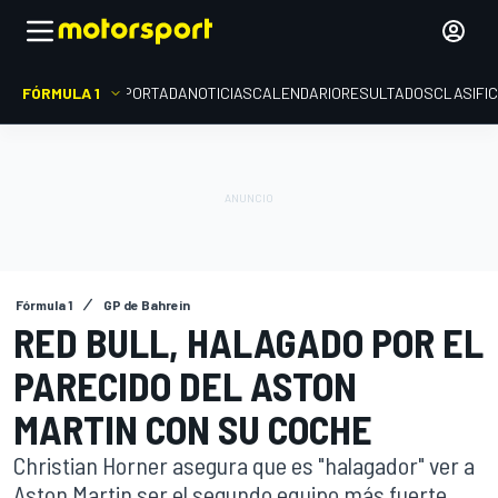
FÓRMULA 1
PORTADA
NOTICIAS
CALENDARIO
RESULTADOS
CLASIFI
Fórmula 1
GP de Bahrein
RED BULL, HALAGADO POR EL
PARECIDO DEL ASTON
MARTIN CON SU COCHE
Christian Horner asegura que es "halagador" ver a
Aston Martin ser el segundo equipo más fuerte