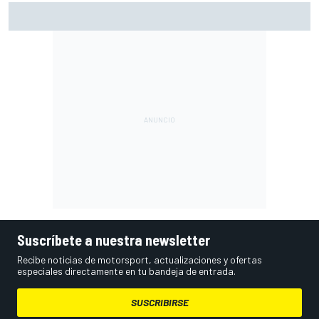
Márquez: "El año pasado marcaba la diferencia en puntos
en los que ahora voy algo peor"
Suscríbete a nuestra newsletter
Recibe noticias de motorsport, actualizaciones y ofertas
especiales directamente en tu bandeja de entrada.
SUSCRIBIRSE