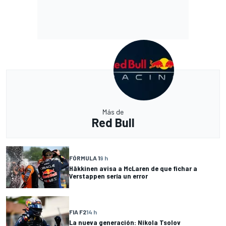
Más de
Red Bull
FÓRMULA 1
9 h
Häkkinen avisa a McLaren de que fichar a
Verstappen sería un error
FIA F2
14 h
La nueva generación: Nikola Tsolov