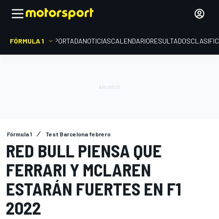
FÓRMULA 1
PORTADA
NOTICIAS
CALENDARIO
RESULTADOS
CLASIFI
Fórmula 1
Test Barcelona febrero
RED BULL PIENSA QUE
FERRARI Y MCLAREN
ESTARÁN FUERTES EN F1
2022