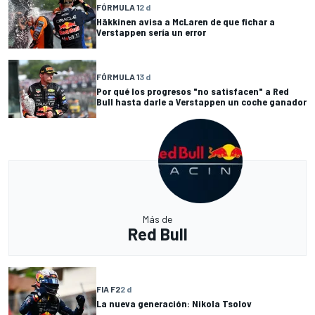
FÓRMULA 1
2 d
Häkkinen avisa a McLaren de que fichar a
Verstappen sería un error
FÓRMULA 1
3 d
Por qué los progresos "no satisfacen" a Red
Bull hasta darle a Verstappen un coche ganador
Más de
Red Bull
FIA F2
2 d
La nueva generación: Nikola Tsolov