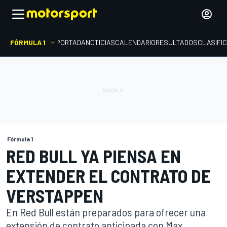
FÓRMULA 1
PORTADA
NOTICIAS
CALENDARIO
RESULTADOS
CLASIFI
Fórmula 1
RED BULL YA PIENSA EN
EXTENDER EL CONTRATO DE
VERSTAPPEN
En Red Bull están preparados para ofrecer una
extensión de contrato anticipada con Max