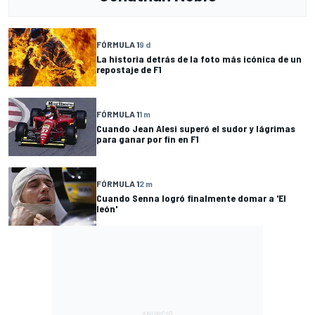
FÓRMULA 1
9 d
La historia detrás de la foto más icónica de un
repostaje de F1
FÓRMULA 1
1 m
Cuando Jean Alesi superó el sudor y lágrimas
para ganar por fin en F1
FÓRMULA 1
2 m
Cuando Senna logró finalmente domar a 'El
león'