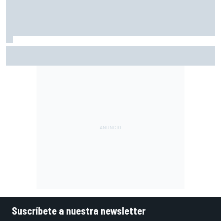
McLaren admite el problema que aún esconde su coche
pese a volver a ganar: "No es fácil"
Suscríbete a nuestra newsletter