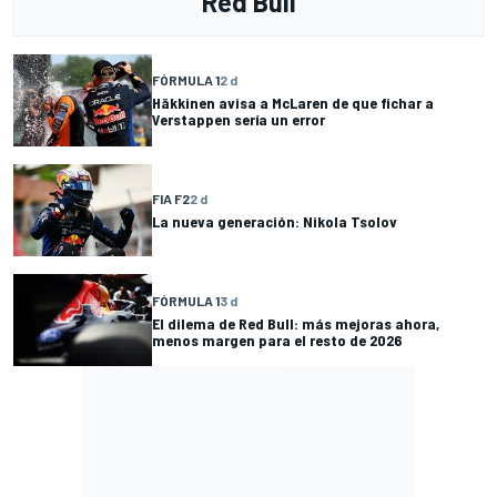
Red Bull
FÓRMULA 1
2 d
Häkkinen avisa a McLaren de que fichar a
Verstappen sería un error
FIA F2
2 d
La nueva generación: Nikola Tsolov
FÓRMULA 1
3 d
El dilema de Red Bull: más mejoras ahora,
menos margen para el resto de 2026