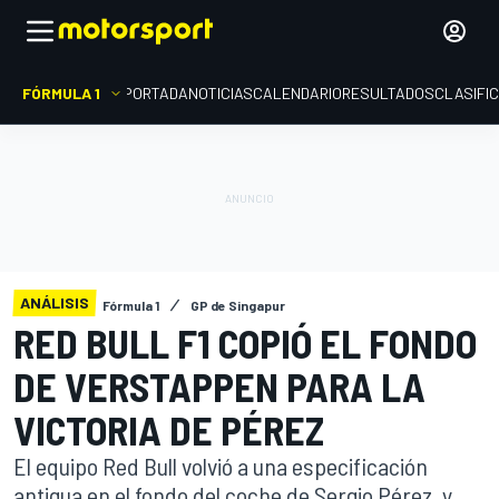
FÓRMULA 1
PORTADA
NOTICIAS
CALENDARIO
RESULTADOS
CLASIFI
ANÁLISIS
Fórmula 1
GP de Singapur
RED BULL F1 COPIÓ EL FONDO
DE VERSTAPPEN PARA LA
VICTORIA DE PÉREZ
El equipo Red Bull volvió a una especificación
antigua en el fondo del coche de Sergio Pérez, y