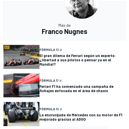
Más de
Franco Nugnes
FÓRMULA 1
3 d
El gran dilema de Ferrari según un experto:
¿libertad a sus pilotos o pensar ya en el
Mundial?
FÓRMULA 1
7 d
Ferrari F1 ha comenzado una campaña de
fichajes enfocada en el área de chasis
FÓRMULA 1
9 d
La encrucijada de Mercedes con su motor de F1
mejorado gracias al ADUO