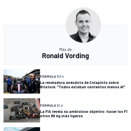
Más de
Ronald Vording
FÓRMULA 1
13 h
La reveladora anécdota de Colapinto sobre
Briatore: "Todos estaban contentos menos él"
FÓRMULA 1
2 d
La FIA revela su ambicioso objetivo: hacer los F1
otros 80 kg más ligeros