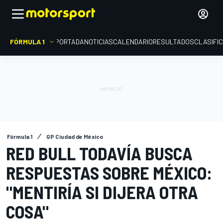
FÓRMULA 1
PORTADA
NOTICIAS
CALENDARIO
RESULTADOS
CLASIFI
Fórmula 1
GP Ciudad de México
RED BULL TODAVÍA BUSCA
RESPUESTAS SOBRE MÉXICO:
"MENTIRÍA SI DIJERA OTRA
COSA"