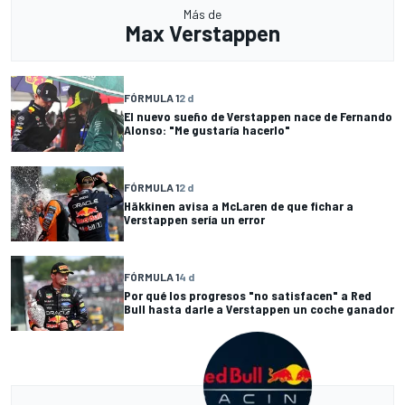
Más de
Max Verstappen
FÓRMULA 1
2 d
El nuevo sueño de Verstappen nace de Fernando
Alonso: "Me gustaría hacerlo"
FÓRMULA 1
2 d
Häkkinen avisa a McLaren de que fichar a
Verstappen sería un error
FÓRMULA 1
4 d
Por qué los progresos "no satisfacen" a Red
Bull hasta darle a Verstappen un coche ganador