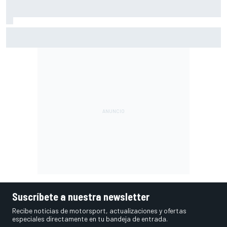
Di Giannantonio sorprende a las Aprilia para liderar el FP2
en Silverstone
Suscríbete a nuestra newsletter
Recibe noticias de motorsport, actualizaciones y ofertas
especiales directamente en tu bandeja de entrada.