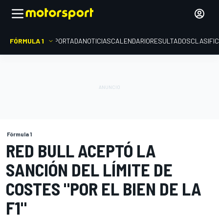
FÓRMULA 1
PORTADA
NOTICIAS
CALENDARIO
RESULTADOS
CLASIFI
Fórmula 1
RED BULL ACEPTÓ LA
SANCIÓN DEL LÍMITE DE
COSTES "POR EL BIEN DE LA
F1"