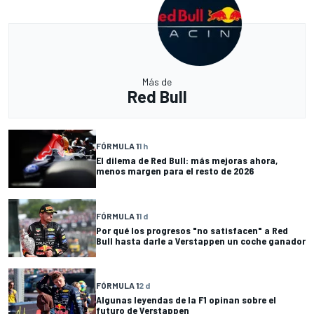
Más de
Red Bull
FÓRMULA 1
1 h
El dilema de Red Bull: más mejoras ahora,
menos margen para el resto de 2026
FÓRMULA 1
1 d
Por qué los progresos "no satisfacen" a Red
Bull hasta darle a Verstappen un coche ganador
FÓRMULA 1
2 d
Algunas leyendas de la F1 opinan sobre el
futuro de Verstappen