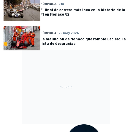
FÓRMULA 1
2 m
El final de carrera más loco en la historia de la
F1 en Mónaco 82
FÓRMULA 1
29 may 2024
La maldición de Mónaco que rompió Leclerc: la
lista de desgracias