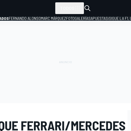
TODOS
ADOS
FERNANDO ALONSO
MARC MÁRQUEZ
FOTOGALERÍAS
APUESTAS
¡SIGUE LA F1,
P
 QUE FERRARI/MERCEDES