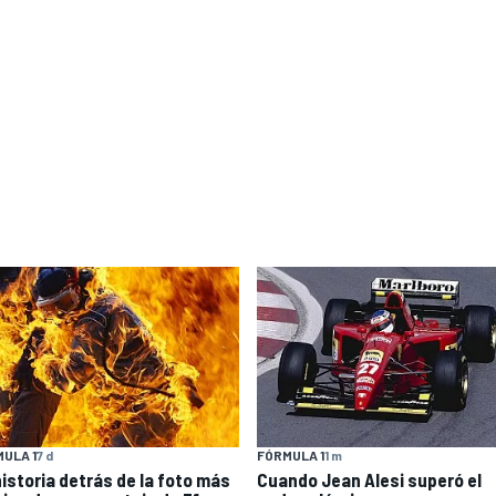
ULA 1
7 d
FÓRMULA 1
1 m
historia detrás de la foto más
Cuando Jean Alesi superó el