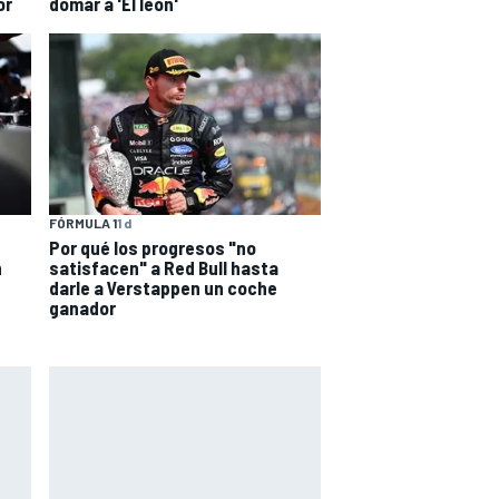
or
domar a 'El león'
FÓRMULA 1
1 d
Por qué los progresos "no
n
satisfacen" a Red Bull hasta
darle a Verstappen un coche
ganador