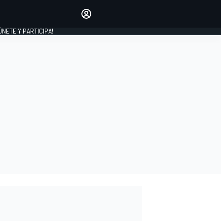
Haz que tu voz se escuche
comentando los artículos
 ÚNETE Y PARTICIPA!
INICIAR SESIÓN
EDICIÓN
ESPAÑA