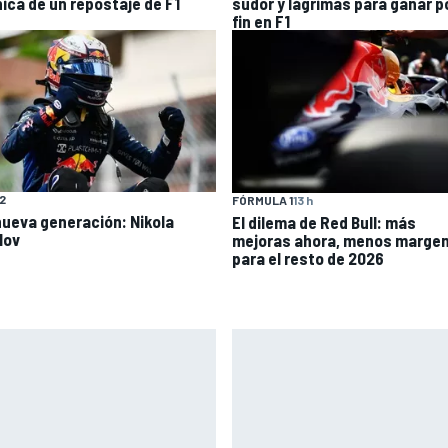
nica de un repostaje de F1
sudor y lágrimas para ganar p
fin en F1
F2
FÓRMULA 1
13 h
nueva generación: Nikola
El dilema de Red Bull: más
lov
mejoras ahora, menos marge
para el resto de 2026