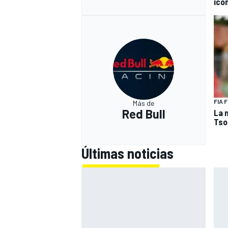
icó
FIA 
Más de
Red Bull
La 
Tso
Últimas noticias