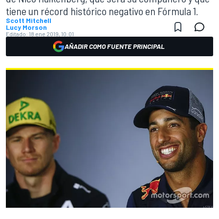
tiene un récord histórico negativo en Fórmula 1.
Scott Mitchell
Lucy Morson
Editado:
18 ene 2019, 10:01
AÑADIR COMO FUENTE PRINCIPAL