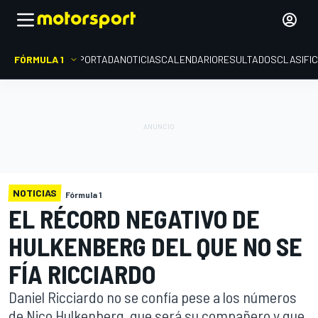
FÓRMULA 1
PORTADA
NOTICIAS
CALENDARIO
RESULTADOS
CLASIFI
NOTICIAS
Fórmula 1
EL RÉCORD NEGATIVO DE
HULKENBERG DEL QUE NO SE
FÍA RICCIARDO
Daniel Ricciardo no se confía pese a los números
de Nico Hulkenberg, que será su compañero y que