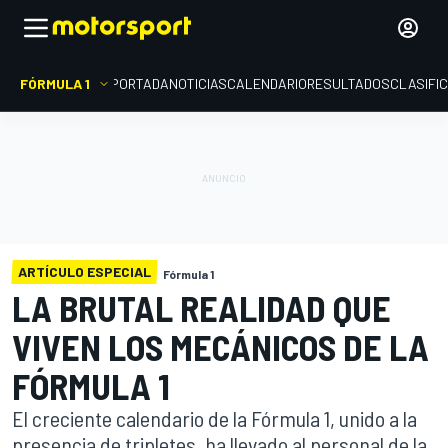
FÓRMULA 1
PORTADA
NOTICIAS
CALENDARIO
RESULTADOS
CLASIFI
ARTÍCULO ESPECIAL
Fórmula 1
LA BRUTAL REALIDAD QUE
VIVEN LOS MECÁNICOS DE LA
FÓRMULA 1
El creciente calendario de la Fórmula 1, unido a la
presencia de tripletes, ha llevado al personal de la