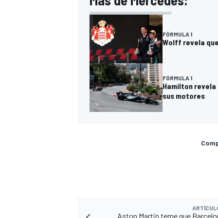
Más de Mercedes:
FÓRMULA 1
Wolff revela que
FÓRMULA 1
Hamilton revela 
sus motores
Compa
ARTÍCUL
Aston Martin teme que Barcelo