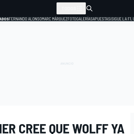
TODOS
ADOS
FERNANDO ALONSO
MARC MÁRQUEZ
FOTOGALERÍAS
APUESTAS
¡SIGUE LA F1,
P
ER CREE QUE WOLFF YA