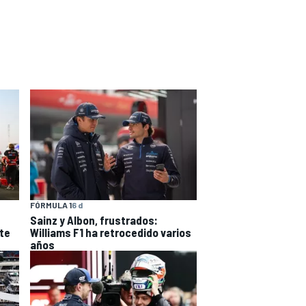
FÓRMULA 1
6 d
Sainz y Albon, frustrados:
te
Williams F1 ha retrocedido varios
años