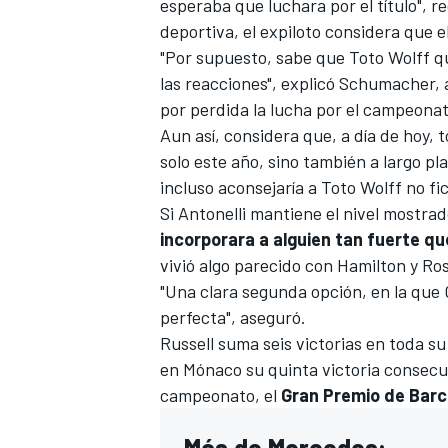
esperaba que luchara por el título", 
deportiva, el expiloto considera que e
"Por supuesto, sabe que Toto Wolff qu
las reacciones", explicó Schumacher,
por perdida la lucha por el campeonat
Aun así, considera que, a día de hoy, 
solo este año, sino también a largo pl
incluso aconsejaría a Toto Wolff no fi
Si Antonelli mantiene el nivel mostrad
incorporara a alguien tan fuerte q
MÁS CATEGORÍAS
vivió algo parecido con Hamilton y Ro
"Una clara segunda opción, en la que 
perfecta", aseguró.
Russell suma seis victorias en toda su
en Mónaco su quinta victoria consecuti
campeonato, el
Gran Premio de Barc