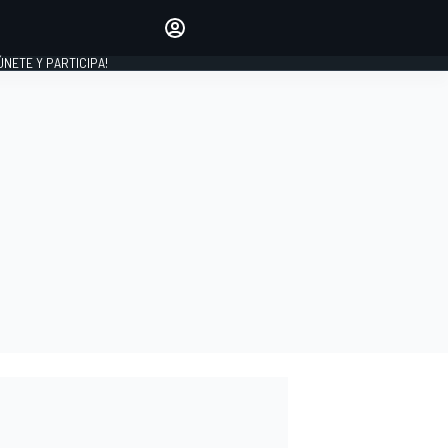
Haz que tu voz se escuche
comentando los artículos
 ÚNETE Y PARTICIPA!
INICIAR SESIÓN
EDICIÓN
ESPAÑA