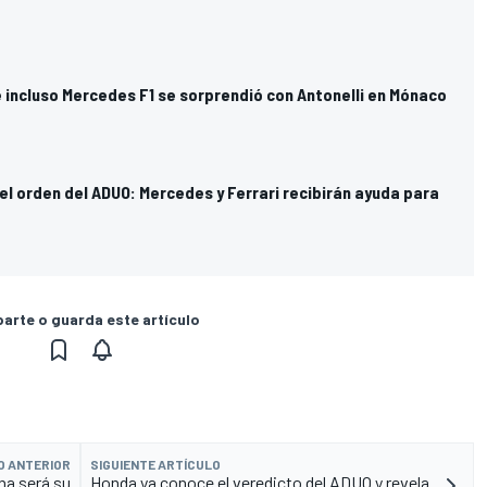
 incluso Mercedes F1 se sorprendió con Antonelli en Mónaco
el orden del ADUO: Mercedes y Ferrari recibirán ayuda para
rte o guarda este artículo
O ANTERIOR
SIGUIENTE ARTÍCULO
na será su
Honda ya conoce el veredicto del ADUO y revela