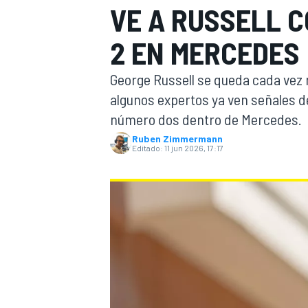
VE A RUSSELL 
INDYCAR
WRC
2 EN MERCEDES
George Russell se queda cada vez m
algunos expertos ya ven señales de
número dos dentro de Mercedes.
Ruben Zimmermann
Editado:
11 jun 2026, 17:17
WEC
FÓRMULA E