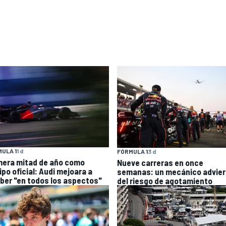
ULA 1
1 d
FÓRMULA 1
3 d
mera mitad de año como
Nueve carreras en once
ipo oficial: Audi mejoara a
semanas: un mecánico advier
ber "en todos los aspectos"
del riesgo de agotamiento