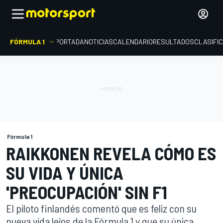
FÓRMULA 1
PORTADA
NOTICIAS
CALENDARIO
RESULTADOS
CLASIFI
Fórmula 1
RAIKKONEN REVELA CÓMO ES
SU VIDA Y ÚNICA
'PREOCUPACIÓN' SIN F1
El piloto finlandés comentó que es feliz con su
nueva vida lejos de la Fórmula 1 y que su única