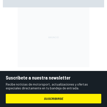
Moto2 en Silverstone - Manu González celebra antes de
tiempo y pierde la victoria; Salac gana
Suscríbete a nuestra newsletter
Recibe noticias de motorsport, actualizaciones y ofertas
especiales directamente en tu bandeja de entrada.
SUSCRIBIRSE