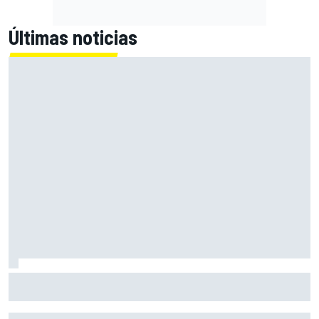
Últimas noticias
El momento en el que Stroll llegó a dejar de disfrutar de las
carreras