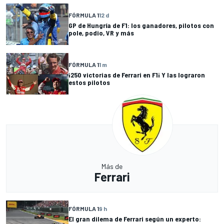
FÓRMULA 1
12 d
GP de Hungría de F1: los ganadores, pilotos con
pole, podio, VR y más
FÓRMULA 1
1 m
¡250 victorias de Ferrari en F1¡ Y las lograron
estos pilotos
Más de
Ferrari
FÓRMULA 1
9 h
El gran dilema de Ferrari según un experto: