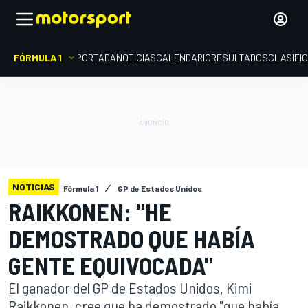
FÓRMULA 1
PORTADA
NOTICIAS
CALENDARIO
RESULTADOS
CLASIFI
NOTICIAS
Fórmula 1
GP de Estados Unidos
RAIKKONEN: "HE
DEMOSTRADO QUE HABÍA
GENTE EQUIVOCADA"
El ganador del GP de Estados Unidos, Kimi
Raikkonen, cree que ha demostrado "que había