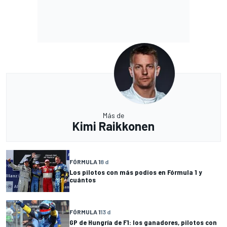
Más de
Kimi Raikkonen
FÓRMULA 1
8 d
Los pilotos con más podios en Fórmula 1 y
cuántos
FÓRMULA 1
13 d
GP de Hungría de F1: los ganadores, pilotos con