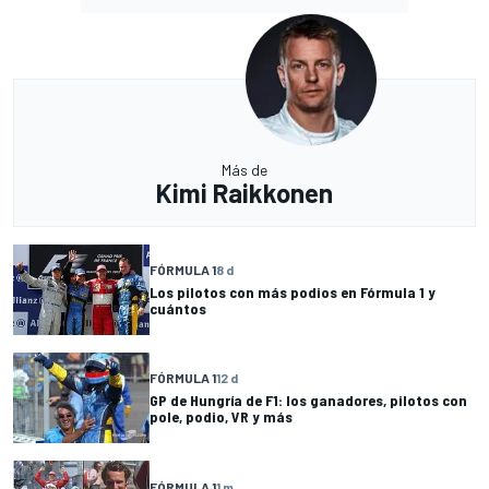
Más de
Kimi Raikkonen
FÓRMULA 1
8 d
Los pilotos con más podios en Fórmula 1 y
cuántos
FÓRMULA 1
12 d
GP de Hungría de F1: los ganadores, pilotos con
pole, podio, VR y más
FÓRMULA 1
1 m