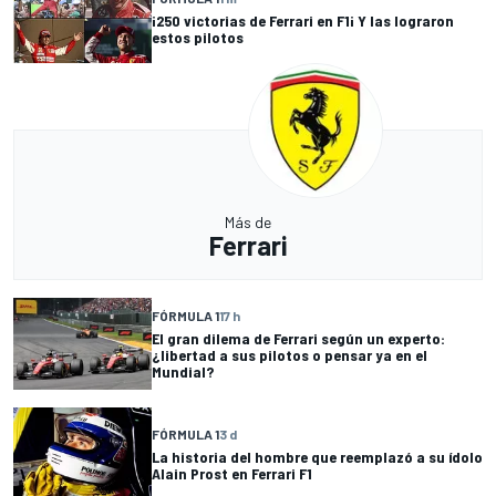
¡250 victorias de Ferrari en F1¡ Y las lograron
estos pilotos
Más de
Ferrari
FÓRMULA 1
17 h
El gran dilema de Ferrari según un experto:
¿libertad a sus pilotos o pensar ya en el
Mundial?
FÓRMULA 1
3 d
La historia del hombre que reemplazó a su ídolo
Alain Prost en Ferrari F1