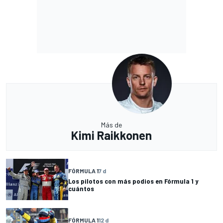
Más de
Kimi Raikkonen
FÓRMULA 1
7 d
Los pilotos con más podios en Fórmula 1 y
cuántos
FÓRMULA 1
12 d