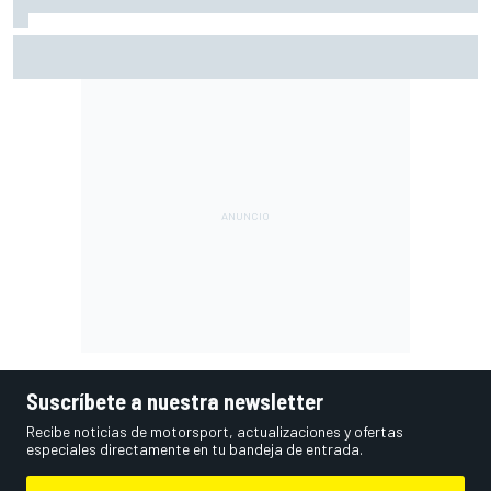
El gran dilema de Ferrari según un experto: ¿libertad a sus
pilotos o pensar ya en el Mundial?
Suscríbete a nuestra newsletter
Recibe noticias de motorsport, actualizaciones y ofertas
especiales directamente en tu bandeja de entrada.