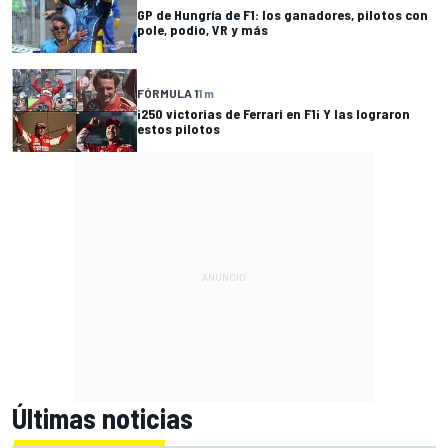
GP de Hungría de F1: los ganadores, pilotos con
pole, podio, VR y más
FÓRMULA 1
1 m
¡250 victorias de Ferrari en F1¡ Y las lograron
estos pilotos
Últimas noticias