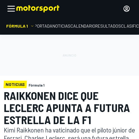
FÓRMULA 1
PORTADA
NOTICIAS
CALENDARIO
RESULTADOS
CLASIFI
NOTICIAS
Fórmula 1
RAIKKONEN DICE QUE
LECLERC APUNTA A FUTURA
ESTRELLA DE LA F1
Kimi Raikkonen ha vaticinado que el piloto júnior de
Ferrari, Charles Leclerc, será una futura estrella